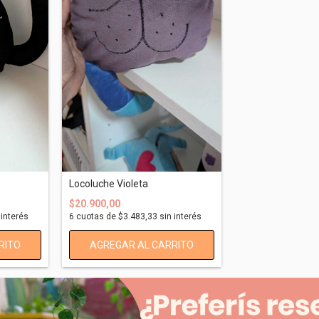
Locoluche Violeta
$20.900,00
 interés
6
cuotas de
$3.483,33
sin interés