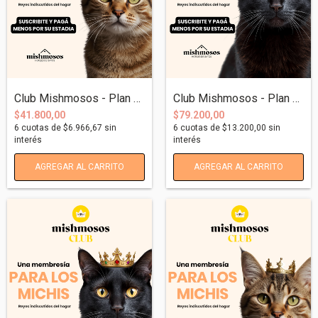
Club Mishmosos - Plan Michi-Cuidados Men...
Club Mishmosos - Plan Michi-Frecuente Me...
$41.800,00
$79.200,00
6
cuotas de
$6.966,67
sin
6
cuotas de
$13.200,00
sin
interés
interés
AGREGAR AL CARRITO
AGREGAR AL CARRITO