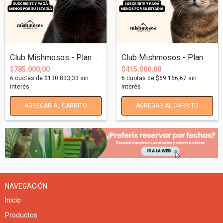
Club Mishmosos - Plan Michi-Frecuente An...
Club Mishmosos - Plan Michi-Cuidados Anu...
$785.000,00
$415.000,00
6
cuotas de
$130.833,33
sin
6
cuotas de
$69.166,67
sin
interés
interés
AGREGAR AL CARRITO
AGREGAR AL CARRITO
NAVEGACIÓN
Inicio
Productos