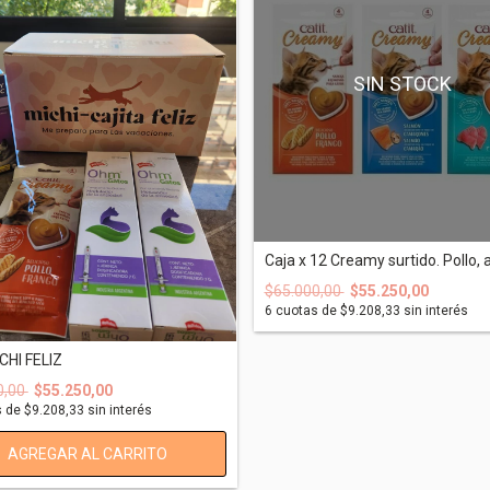
SIN STOCK
Caja x 12 Creamy surtido. Pollo, a
$65.000,00
$55.250,00
6
cuotas de
$9.208,33
sin interés
CHI FELIZ
0,00
$55.250,00
s de
$9.208,33
sin interés