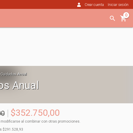
Crear cuenta
Iniciar sesión
0
i-Cuidados Anual
os Anual
$352.750,00
00
 modificarse al combinar con otras promociones.
os
$291.528,93