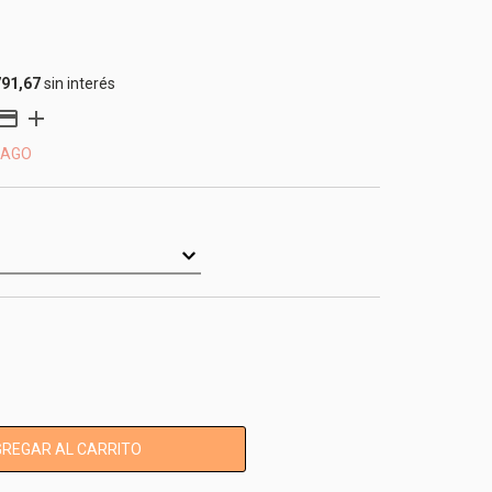
791,67
sin interés
PAGO