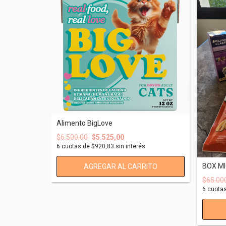
Alimento BigLove
$6.500,00
$5.525,00
6
cuotas de
$920,83
sin interés
BOX MI
$65.00
6
cuota