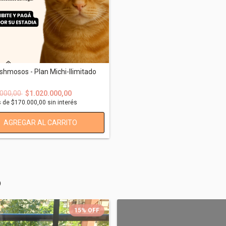
shmosos - Plan Michi-Ilimitado
.000,00
$1.020.000,00
s de
$170.000,00
sin interés
AGREGAR AL CARRITO
o
15
%
OFF