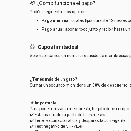
💳 ¿Cómo funciona el pago?
Podés elegir entre dos opciones:
Pago mensual
: cuotas fijas durante 12 meses
Pago anual
: abonar todo junto y recibir hasta u
🎁
¡Cupos limitados!
Solo habilitamos un número reducido de membresías par
¿Tenés más de un gato?
Sumar un segundo michi tiene un
30% de descuento
,
📌
Importante:
Para poder utilizar la membresía, tu gato debe cumplir 
✔️ Estar castrado (a partir de los 6 meses)
✔️ Tener vacunación al día y desparasitación vigente
✔️ Test negativo de VIF/ViLeF