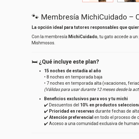
🐾 Membresía MichiCuidado – 
La opción ideal para tutores responsables que quier
Con la membresía
MichiCuidado
, tu gato accede a un
Mishmosos.
🛏️
¿Qué incluye este plan?
15 noches de estadía al año
• 8 noches en temporada baja
• 7 noches en temporada alta (vacaciones, feria
(Válidas para usar durante 12 meses desde la act
Beneficios exclusivos para vos y tu michi
✔️ Descuentos del
10% en productos seleccio
✔️
Prioridad en reservas
durante fechas de al
✔️
Atención preferencial
en todo el proceso de 
✔️ Acceso a una comunidad exclusiva de humanos