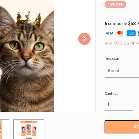
15
%
OFF
6
cuotas de
$58.
VER MEDIOS DE 
Duracion
Cantidad