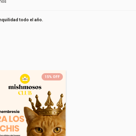
años
quilidad todo el año.
15
%
OFF