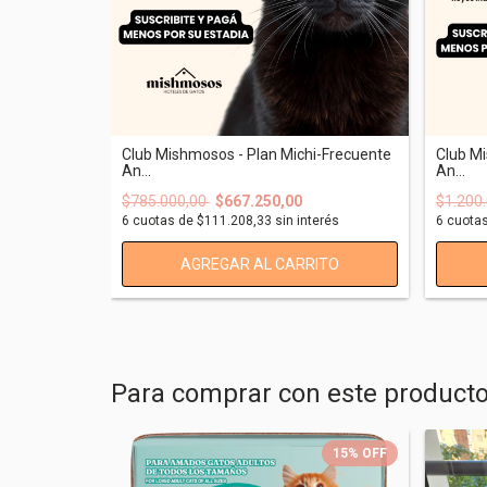
Club Mishmosos - Plan Michi-Frecuente
Club Mi
An...
An...
$785.000,00
$667.250,00
$1.200
6
cuotas de
$111.208,33
sin interés
6
cuota
AGREGAR AL CARRITO
Para comprar con este product
15
%
OFF