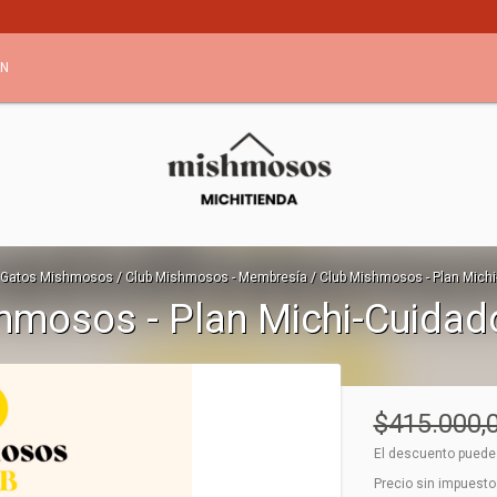
ÓN
 Gatos Mishmosos
/
Club Mishmosos - Membresía
/
Club Mishmosos - Plan Mich
hmosos - Plan Michi-Cuidad
$415.000,
El descuento puede
Precio sin impuest