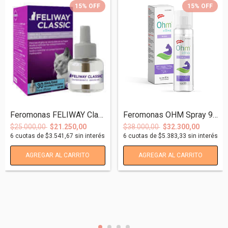
15
%
OFF
15
%
OFF
Feromonas FELIWAY Classic Repuesto 48ml
Feromonas OHM Spray 90ml Laboratorio Hol...
$25.000,00
$21.250,00
$38.000,00
$32.300,00
6
cuotas de
$3.541,67
sin interés
6
cuotas de
$5.383,33
sin interés