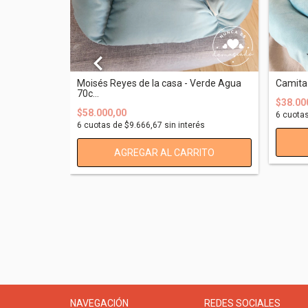
o 65cm
Moisés Reyes de la casa - Verde Agua
Camita 
70c...
$38.00
$58.000,00
és
6
cuota
6
cuotas de
$9.666,67
sin interés
NAVEGACIÓN
REDES SOCIALES