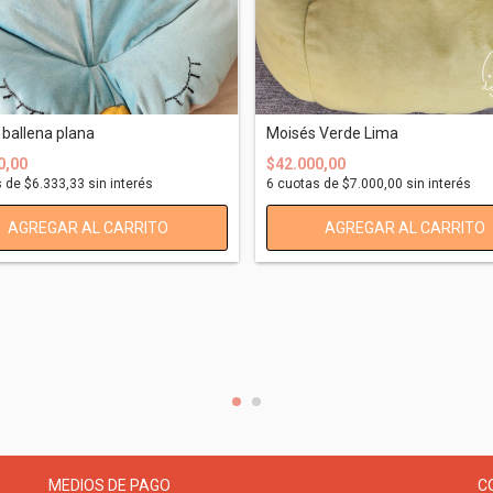
ballena plana
Moisés Verde Lima
0,00
$42.000,00
s de
$6.333,33
sin interés
6
cuotas de
$7.000,00
sin interés
MEDIOS DE PAGO
C