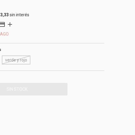
33,33
sin interés
PAGO
s
verde y rojo