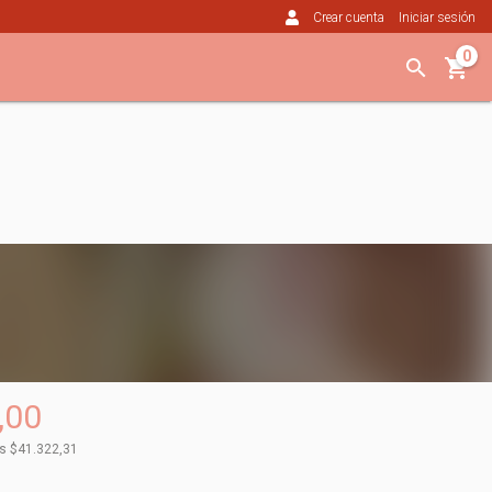
Crear cuenta
Iniciar sesión
0
,00
os
$41.322,31