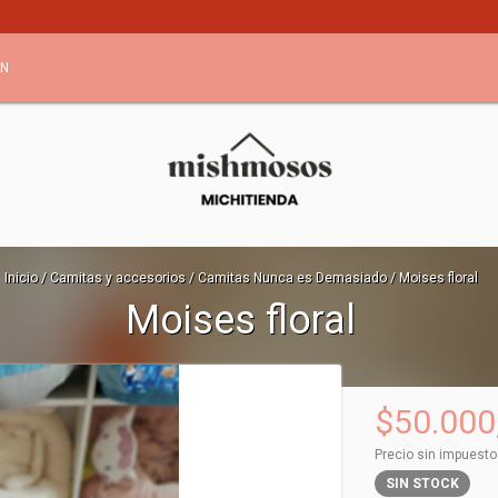
ÓN
Inicio
/
Camitas y accesorios
/
Camitas Nunca es Demasiado
/
Moises floral
Moises floral
$50.000
Precio sin impuest
SIN STOCK