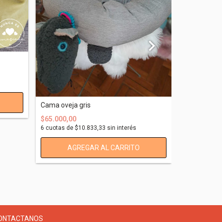
Moisés gato
Gato r...
$42.000,00
6
cuotas de
$
Cama oveja gris
$65.000,00
6
cuotas de
$10.833,33
sin interés
ONTACTANOS