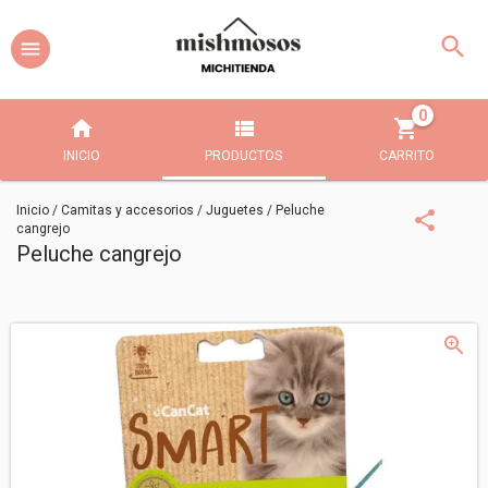
0
INICIO
PRODUCTOS
CARRITO
Inicio
/
Camitas y accesorios
/
Juguetes
/
Peluche
cangrejo
Peluche cangrejo